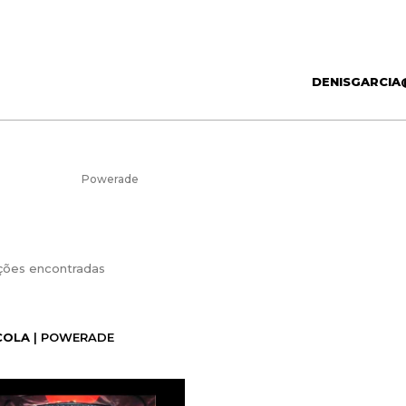
DENISGARCIA
Powerade
ções encontradas
COLA
| POWERADE