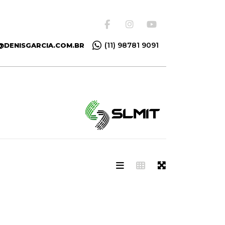
(11) 98781 9091
@DENISGARCIA.COM.BR